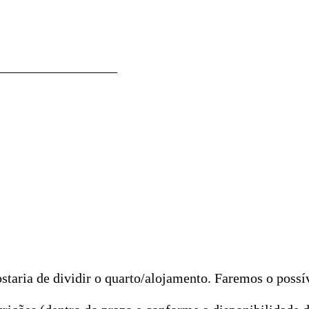
!
_________________
taria de dividir o quarto/alojamento. Faremos o possív